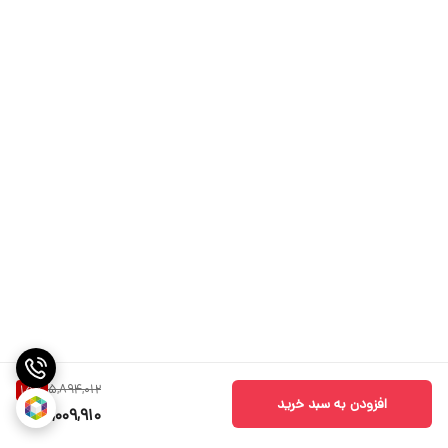
5,894,012
15
%
افزودن به سبد خرید
5,009,910