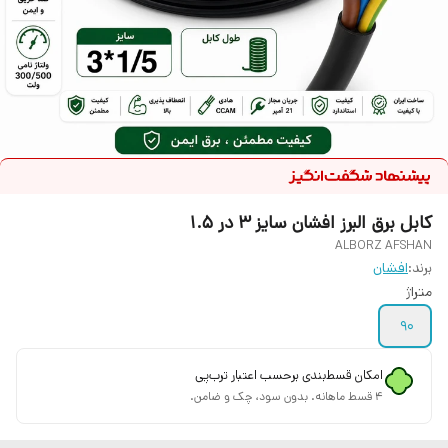
کابل برق البرز افشان سایز 3 در 1.5
ALBORZ AFSHAN
برند:
افشان
متراژ
90
امکان قسط‌بندی برحسب اعتبار ترب‌پی
۴ قسط ماهانه. بدون سود، چک و ضامن.