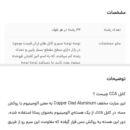
مشخصات
تعداد رشته
32 رشته در هر طرف
سایر مشخصات
توجه توجه سیم و کابل های ارزان قیمت موجود
در بازار دارای سطح مقطع بسیار پایین و تعداد
رشته کم میباشند که به اسم البرز افشان فروخته
میشود مورد تایید ما نمیباشد توجه توجه
جنس مغزی
جنس الومینیوم روکش مس CCA با کیفیت
توضیحات
تضمین شده
کابل CCA چیست ؟
این عبارت مخفف Copper Clad Aluminum به‌ معنی آلومینیوم با روکش
مسه. در کابل cca، از یک هسته‌ی آلومینیوم به‌عنوان رسانا استفاده شده.
دور این هسته یه روکش مس قرار گرفته که مقاومت این سیم رو از طریق