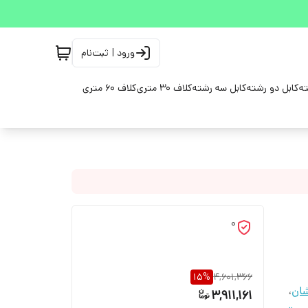
ورود | ثبت‌نام
ته
کابل دو رشته
کابل سه رشته
کلاف 30 متری
کلاف 60 متری
0
15
%
4,601,366
شان
،
3,911,161