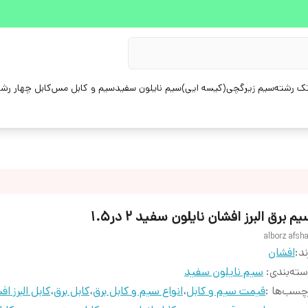
ک رشته
سیم زیرگچی(کیسه ایی)
سیم نایلون سفید
سیم و کابل مس
کابل چهار رش
م برق البرز افشان نایلون سفید 2 در1.5
alborz afsh
ند:
افشان
ته‌بندی
:
سیم نایلون سفید
چسب‌ها :
قیمت سیم و کابل
،
انواع سیم و کابل برق
،
کابل برق
،
کابل البرز اف