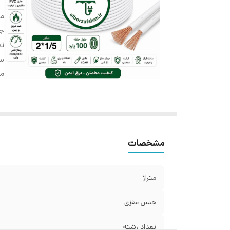
مت
ج
تع
سا
م
مشخصات
متراژ
جنس مغزی
تعداد رشته