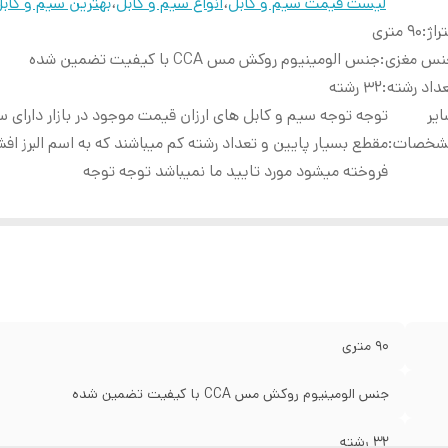
لیست قیمت سیم و کابل
،
انواع سیم و کابل
،
بهترین سیم و کابل
راژ
:
90 متری
نس مغزی
:
جنس الومینیوم روکش مس CCA با کیفیت تضمین شده
داد رشته
:
32 رشته
یر
توجه توجه سیم و کابل های ارزان قیمت موجود در بازار دارای 
شخصات
:
مقطع بسیار پایین و تعداد رشته کم میباشند که به اسم البرز اف
فروخته میشود مورد تایید ما نمیباشد توجه توجه
90 متری
جنس الومینیوم روکش مس CCA با کیفیت تضمین شده
32 رشته