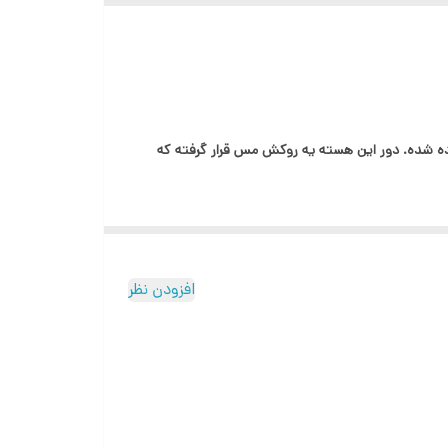
ع بسیار پایین و تعداد رشته کم میباشند که به اسم
 از یک هسته‌ی آلومینیوم به‌عنوان رسانا استفاده شده. دور این هسته یه روکش مس قرار گرفته که
افزودن نظر