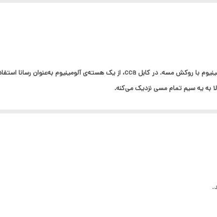
توجه توجه سیم و کابل های ارزان قیمت موجود در بازار دارای سطح مقط
البرز افشان فروخته میشود مورد تایید ما نمیباشد توجه توجه
این عبارت مخفف Copper Clad Aluminum به‌ معنی آلومینیوم با روکش مسه. در کابل cca،
ا به یه سیم تمام مسی نزدیک می‌کنه.
CCA بسیار با صرفه بوده و کیفیت در حد سیم و کابل های تمام مس ارائه میدهد
.