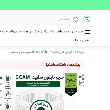
دسته‌بندی محصولات
خانه
پیگیری سفارش
همه محصولات
سیم ت
تماس با ما
فروشگاه اینترنتی البرز افشان / alborz afshan
/
سیم نایلون سفید
سی
an
بر
دس
بر