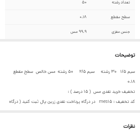
تعداد رشته
۵۰
سطح مقطع
۰.۱۸
جنس مغزی
۹۹.۹ مس
متراژ
۹۰متر
توضیحات
وزن
حدود ۳ کیلوگرم
سیم ۱/۵ ۳۰ رشته سیم ۲/۵ ۵۰ رشته مس خالص سطح مقطع
رنگ بندی
ابی - قرمز
۰.۱۸
سایر مشخصات
سیم ۱/۵ ۳۰ رشته سیم ۲/۵ ۵۰ رشته مس خالص
تخفیف خرید نقدی مس ( ۱۵ درصد ) :
سطح مقطع ۰.۱۸
کد تخفیف : mes15 در درگاه پرداخت نقدی زرین پال ثبت کنید ( درگاه
اقساط تایید نمیشود )
نظرات