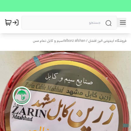
فروشگاه اینترنتی البرز افشان / alborz afshan
/
سیم و کابل تمام مس