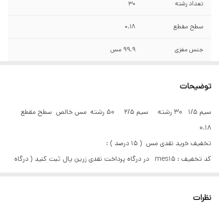
تعداد رشته
۳۰
سطح مقطع
۰.۱۸
جنس مغزی
۹۹.۹ مس
متراژ
۹۰ متر
توضیحات
وزن
حدود ۲ کیلوگرم
سیم ۱/۵ ۳۰ رشته سیم ۲/۵ ۵۰ رشته مس خالص سطح مقطع
رنگ بندی
ابی - قرمز
۰.۱۸
سایر مشخصات
سیم ۱/۵ ۳۰ رشته سیم ۲/۵ ۵۰ رشته مس خالص
تخفیف خرید نقدی مس ( ۱۵ درصد ) :
سطح مقطع ۰.۱۸
کد تخفیف : mes15 در درگاه پرداخت نقدی زرین پال ثبت کنید ( درگاه
اقساط تایید نمیشود )
نظرات