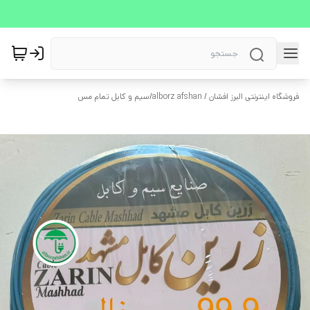
فروشگاه اینترنتی البرز افشان / alborz afshan
/
سیم و کابل تمام مس