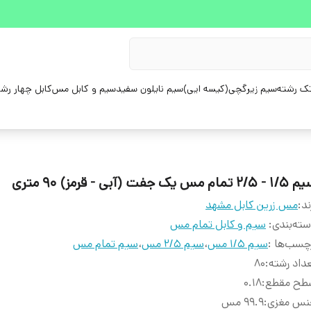
ک رشته
سیم زیرگچی(کیسه ایی)
سیم نایلون سفید
سیم و کابل مس
کابل چهار رش
۲/۵ تمام مس یک جفت (آبی - قرمز) ۹۰ متری
ند:
مس زرین کابل مشهد
ته‌بندی
:
سیم و کابل تمام مس
چسب‌ها :
سیم ۱/۵ مس
،
سیم ۲/۵ مس
،
سیم تمام مس
داد رشته
:
80
طح مقطع
:
۰.۱۸
نس مغزی
:
۹۹.۹ مس