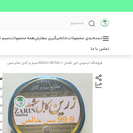
دسته‌بندی محصولات
خانه
پیگیری سفارش
همه محصولات
سیم ت
تماس با ما
فروشگاه اینترنتی البرز افشان / alborz afshan
/
سیم و کابل تمام مس
سیم ۱/۵ - 
بر
دس
بر
تع
س
ج