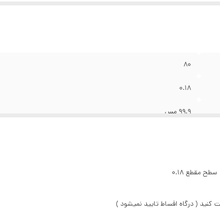
80
۰.۱۸
۹۹.۹ مس
۹۰ متری
یک جفت حدود ۴/۳۰۰ کیلوگرم
ابی - قرمز
سیم ۱/۵ ۳۰ رشته سیم ۲/۵ ۵۰ رشته مس خالص سطح مقطع ۰.۱۸