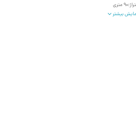
راژ
:
۹۰ متری
زن
:
یک جفت حدود ۴/۳۰۰ کیلوگرم
ایش بیشتر
گ بندی
:
ابی - قرمز
ایر مشخصات
:
سیم ۱/۵ ۳۰ رشته سیم ۲/۵ ۵۰ رشته مس خالص سطح مقطع ۰.۱۸