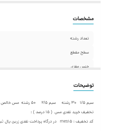
مشخصات
تعداد رشته
سطح مقطع
جنس مغزی
متراژ
توضیحات
وزن
سیم ۱/۵ ۳۰ رشته سیم ۲/۵ ۵۰ رشته مس خالص سطح مقطع ۰.۱۸
رنگ بندی
تخفیف خرید نقدی مس ( ۱۵ درصد ) :
کد تخفیف : mes15 در درگاه پرداخت نقدی زرین پال ثبت کنید ( درگاه اقساط تایید نمیشود )
سایر مشخصات