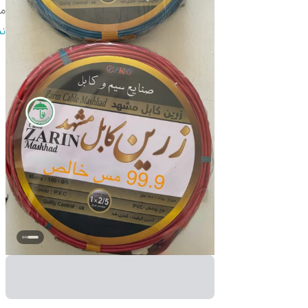
مت
و
نم
رن
س