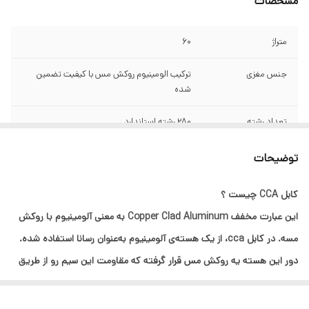
مشخصات
متراژ
60
جنس مغزی
ترکیب الومینیوم روکش مس با کیفیت تضمین
شده
تعداد رشته
280 رشته استاندارد
سطح مقطع
0.29 هر رشته
توضیحات
سایر مشخصات
مختص برق کشی باغ ویلا صنعتی کارگاهی کاملا
کابل CCA چیست ؟
اقتصادی ....
این عبارت مخفف Copper Clad Aluminum به‌ معنی آلومینیوم با روکش
مسه. در کابل cca، از یک هسته‌ی آلومینیوم به‌عنوان رسانا استفاده شده.
دور این هسته یه روکش مس قرار گرفته که مقاومت این سیم رو از طریق
اثر پوستی در فرکانس‌های بالا به یه سیم تمام مسی نزدیک می‌کنه.
با توجه به شرایط اقتصادی و گران بودن سیم و کابل های تمام مس ؛