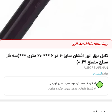
کابل برق البرز افشان سایز 4 در 6 *** 60 متری ***(سه فاز
سطع مقطع 0.29)
ALBORZ AFSHAN
برند:
افشان
امکان قسط‌بندی برحسب اعتبار ترب‌پی
۴ قسط ماهانه. بدون سود، چک و ضامن.