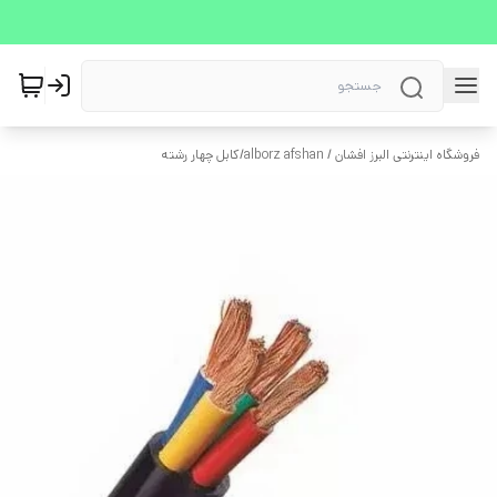
فروشگاه اینترنتی البرز افشان / alborz afshan
/
کابل چهار رشته