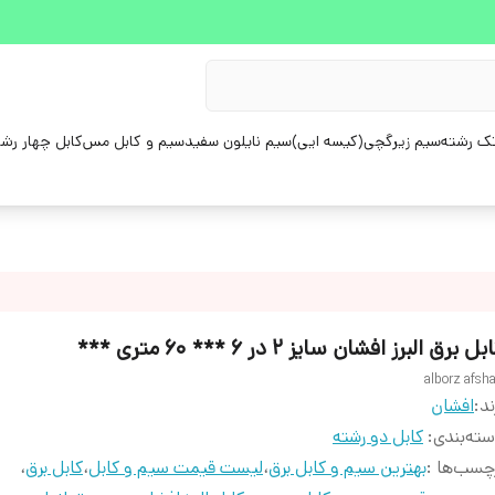
ک رشته
سیم زیرگچی(کیسه ایی)
سیم نایلون سفید
سیم و کابل مس
کابل چهار رش
بل برق البرز افشان سایز 2 در 6 *** 60 متری ***
alborz afsh
ند:
افشان
ته‌بندی
:
کابل دو رشته
چسب‌ها :
بهترین سیم و کابل برق
،
لیست قیمت سیم و کابل
،
کابل برق
،