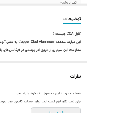
تعداد رشته
توضیحات
کابل CCA چیست ؟
مقاومت این سیم رو از طریق اثر پوستی در فرکانس‌های بال
با توجه به شرایط اقتصادی و گران بودن سیم و کابل های تمام مس ؛ استفاده از سیم و کابل های جنس 
کابل افشان 2 در 6 یک محصول با سطح مقطع 
نظرات
های برقی موجود در بازار تبدیل شده اند.
کاربرد اصلی کابل افشان 2 در 6
شما هم درباره این محصول نظر خود را بنویسید.
ساختمان بسیار مناسب می باشد.
برای ثبت نظر، لازم است ابتدا وارد حساب کاربری خود شوید