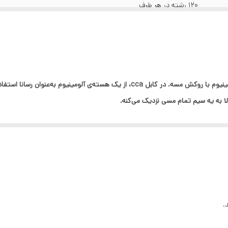
120 رشته در هر طرف
این عبارت مخفف Copper Clad Aluminum به‌ معنی آلومینیوم با روکش مسه. در کابل cca،
ا به یه سیم تمام مسی نزدیک می‌کنه.
CCA بسیار با صرفه بوده و کیفیت در حد سیم و کابل های تمام مس ارائه میدهد
و قدرت هدایت جریان الکتریکی بسیار مناسب است. این نوع کابل های امروزه با توجه به
، مربوط به بخش صنعتی و ساختمان های شهری می شود. سطح مقطع، قدرت هدایت جریان، میزان ان
.