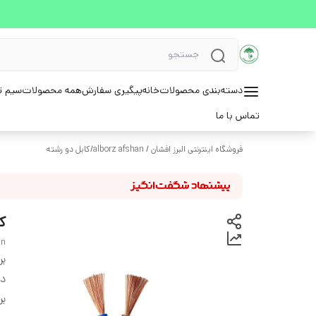
دسته‌بندی محصولات
خانه
پیگیری سفارش
همه محصولات
سیم ت
تماس با ما
فروشگاه اینترنتی البرز افشان / alborz afshan
/
کابل دو رشته
کا
an
بر
دس
بر