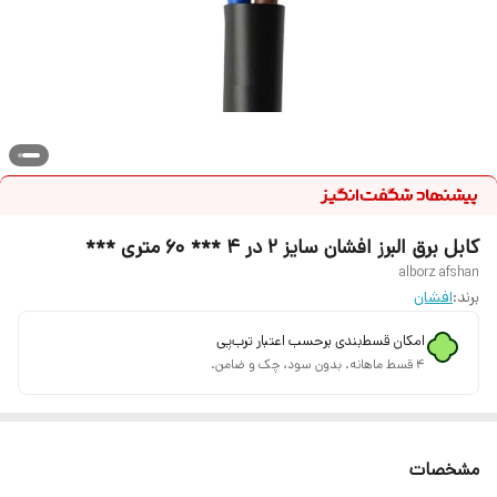
کابل برق البرز افشان سایز 2 در 4 *** 60 متری ***
alborz afshan
برند:
افشان
امکان قسط‌بندی برحسب اعتبار ترب‌پی
۴ قسط ماهانه. بدون سود، چک و ضامن.
مشخصات