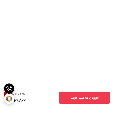
7,117,490
15
%
افزودن به سبد خرید
6,049,866