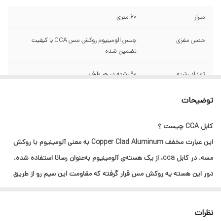
متراژ
60 متری
جنس مغزی
جنس الومینیوم روکش مس CCA با کیفیت
تضمین شده
تعداد رشته
90 رشته در هر طرف
سایر مشخصات
توجه توجه سیم و کابل های ارزان قیمت موجود
توضیحات
در بازار دارای سطح مقطع بسیار پایین و تعداد
رشته کم میباشند که به اسم البرز افشان فروخته
کابل CCA چیست ؟
میشود مورد تایید ما نمیباشد توجه توجه
این عبارت مخفف Copper Clad Aluminum به‌ معنی آلومینیوم با روکش
مسه. در کابل cca، از یک هسته‌ی آلومینیوم به‌عنوان رسانا استفاده شده.
دور این هسته یه روکش مس قرار گرفته که مقاومت این سیم رو از طریق
اثر پوستی در فرکانس‌های بالا به یه سیم تمام مسی نزدیک می‌کنه.
با توجه به شرایط اقتصادی و گران بودن سیم و کابل های تمام مس ؛
نظرات