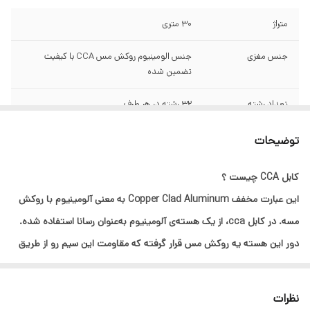
متراژ
30 متری
جنس مغزی
جنس الومینیوم روکش مس CCA با کیفیت
تضمین شده
تعداد رشته
32 رشته در هر طرف
سایر مشخصات
توجه توجه سیم و کابل های ارزان قیمت موجود
توضیحات
در بازار دارای سطح مقطع بسیار پایین و تعداد
رشته کم میباشند که به اسم البرز افشان فروخته
کابل CCA چیست ؟
میشود مورد تایید ما نمیباشد توجه توجه
این عبارت مخفف Copper Clad Aluminum به‌ معنی آلومینیوم با روکش
مسه. در کابل cca، از یک هسته‌ی آلومینیوم به‌عنوان رسانا استفاده شده.
دور این هسته یه روکش مس قرار گرفته که مقاومت این سیم رو از طریق
اثر پوستی در فرکانس‌های بالا به یه سیم تمام مسی نزدیک می‌کنه.
با توجه به شرایط اقتصادی و گران بودن سیم و کابل های تمام مس ؛
نظرات