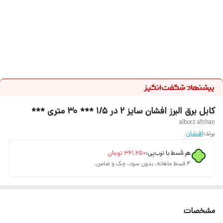
کابل برق البرز افشان سایز 2 در 1/5 *** 30 متری ***
alborz afshan
برند:
افشان
هر قسط با ترب‌پی:
۳۶۱٬۲۵۰
تومان
۴ قسط ماهانه. بدون سود، چک و ضامن.
مشخصات