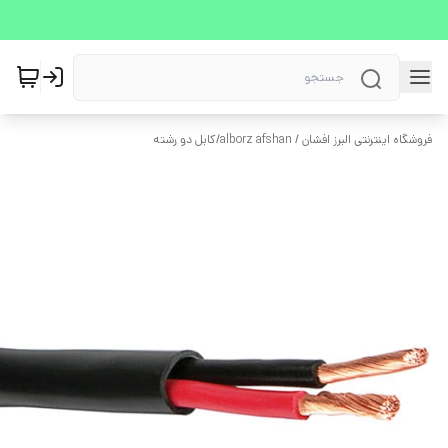
فروشگاه اینترنتی البرز افشان / alborz afshan
/
کابل دو رشته