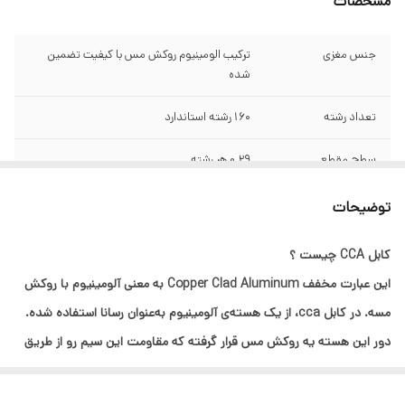
مشخصات
جنس مغزی
ترکیب الومینیوم روکش مس با کیفیت تضمین
شده
تعداد رشته
160 رشته استاندارد
سطح مقطع
0.29 هر رشته
سایر مشخصات
مختص کولر گازی برق کشی باغ ویلا صنعتی
توضیحات
ساختمانی و...توجه توجه سیم و کابل های ارزان
قیمت موجود در بازار دارای سطح مقطع بسیار
کابل CCA چیست ؟
پایین و تعداد رشته کم میباشند که به اسم البرز
افشان فروخته میشود مورد تایید ما نمیباشد
این عبارت مخفف Copper Clad Aluminum به‌ معنی آلومینیوم با روکش
توجه توجه
مسه. در کابل cca، از یک هسته‌ی آلومینیوم به‌عنوان رسانا استفاده شده.
دور این هسته یه روکش مس قرار گرفته که مقاومت این سیم رو از طریق
متراژ
30
اثر پوستی در فرکانس‌های بالا به یه سیم تمام مسی نزدیک می‌کنه.
با توجه به شرایط اقتصادی و گران بودن سیم و کابل های تمام مس ؛