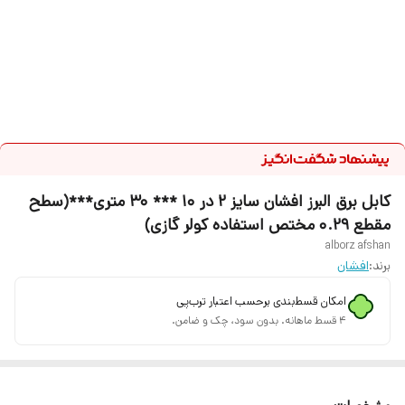
کابل برق البرز افشان سایز 2 در 10 *** 30 متری***(سطح
مقطع 0.29 مختص استفاده کولر گازی)
alborz afshan
برند:
افشان
امکان قسط‌بندی برحسب اعتبار ترب‌پی
۴ قسط ماهانه. بدون سود، چک و ضامن.