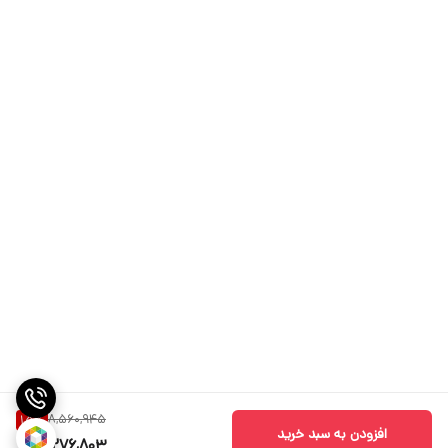
8,560,945
15
%
افزودن به سبد خرید
7,276,803