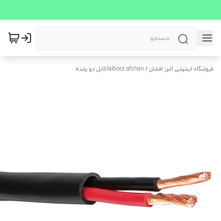
فروشگاه اینترنتی البرز افشان / alborz afshan
/
کابل دو رشته