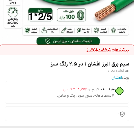
سیم برق البرز افشان 1 در 2.5 رنگ سبز
alborz afshan
برند:
افشان
هر قسط با ترب‌پی:
۵۹۴٬۶۷۴
تومان
۴ قسط ماهانه. بدون سود، چک و ضامن.
0