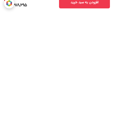
افزودن به سبد خرید
2,378,695
برگشت به بالا
محصول اورجینال لذت خریدی
پرداخت سریع پرداخت شتابی.
مطمئن.