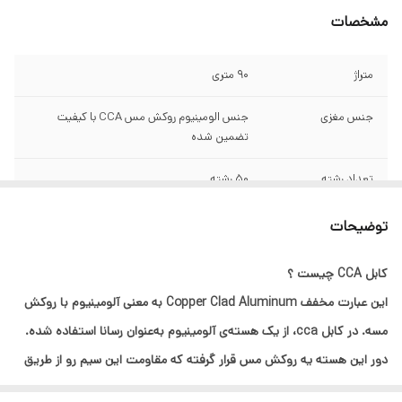
مشخصات
متراژ
90 متری
جنس مغزی
جنس الومینیوم روکش مس CCA با کیفیت
تضمین شده
تعداد رشته
50 رشته
رنگ بندی
سبز
توضیحات
سایر مشخصات
توجه توجه سیم و کابل های ارزان قیمت موجود
کابل CCA چیست ؟
در بازار دارای سطح مقطع بسیار پایین و تعداد
این عبارت مخفف Copper Clad Aluminum به‌ معنی آلومینیوم با روکش
رشته کم میباشند که به اسم البرز افشان فروخته
میشود مورد تایید ما نمیباشد توجه توجه
مسه. در کابل cca، از یک هسته‌ی آلومینیوم به‌عنوان رسانا استفاده شده.
دور این هسته یه روکش مس قرار گرفته که مقاومت این سیم رو از طریق
اثر پوستی در فرکانس‌های بالا به یه سیم تمام مسی نزدیک می‌کنه.