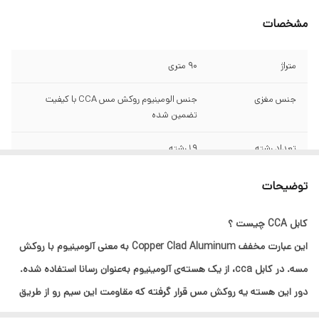
مشخصات
متراژ
90 متری
جنس مغزی
جنس الومینیوم روکش مس CCA با کیفیت
تضمین شده
تعداد رشته
19 رشته
سایر مشخصات
توجه توجه سیم و کابل های ارزان قیمت موجود
توضیحات
در بازار دارای سطح مقطع بسیار پایین و تعداد
رشته کم میباشند که به اسم البرز افشان فروخته
کابل CCA چیست ؟
میشود مورد تایید ما نمیباشد توجه توجه
این عبارت مخفف Copper Clad Aluminum به‌ معنی آلومینیوم با روکش
مسه. در کابل cca، از یک هسته‌ی آلومینیوم به‌عنوان رسانا استفاده شده.
دور این هسته یه روکش مس قرار گرفته که مقاومت این سیم رو از طریق
اثر پوستی در فرکانس‌های بالا به یه سیم تمام مسی نزدیک می‌کنه.