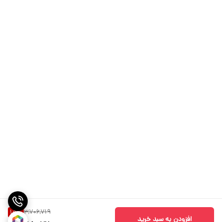
3,706,719
15
%
افزودن به سبد خرید