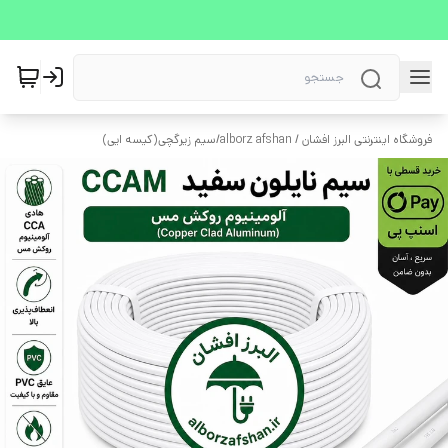
فروشگاه اینترنتی البرز افشان / alborz afshan
/
سیم زیرگچی(کیسه ایی)